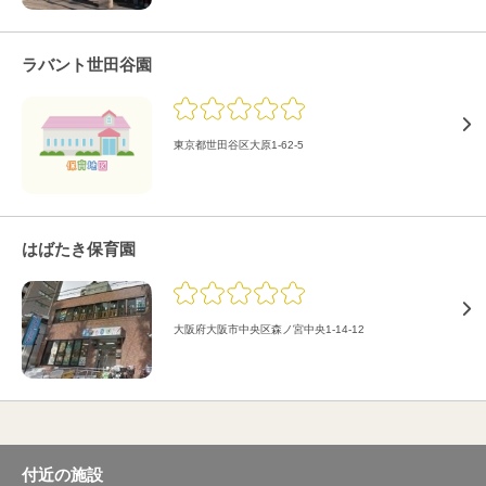
ラバント世田谷園
東京都世田谷区大原1-62-5
はばたき保育園
大阪府大阪市中央区森ノ宮中央1-14-12
付近の施設