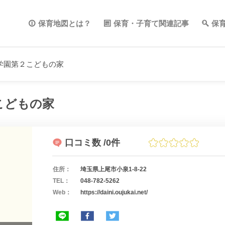
保育地図とは？
保育・子育て関連記事
保
学園第２こどもの家
こどもの家
口コミ数
/0件
住所：
埼玉県上尾市小泉1-8-22
TEL：
048-782-5262
Web：
https://daini.oujukai.net/