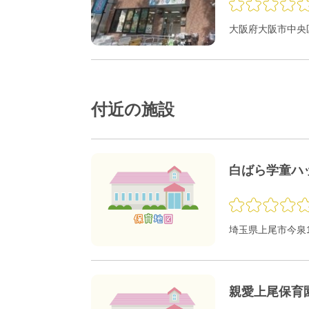
大阪府大阪市中央区
付近の施設
白ばら学童ハ
埼玉県上尾市今泉1-
親愛上尾保育