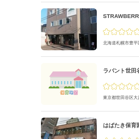
STRAWBER
北海道札幌市豊平区
ラバント世田
東京都世田谷区大原1
はばたき保育