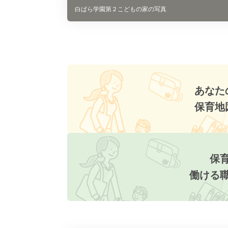
白ばら学園第２こどもの家の写真
あなた
保育地
保
働ける