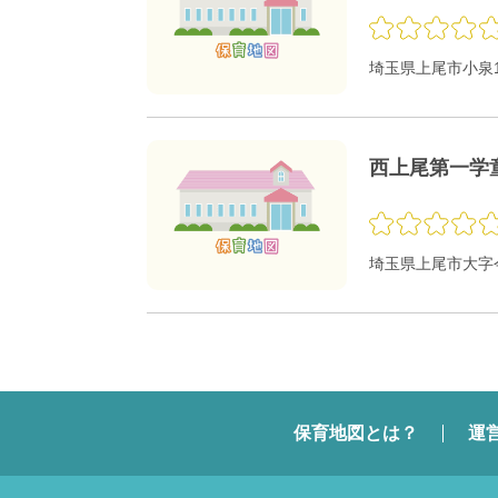
埼玉県上尾市小泉1‐
西上尾第一学
埼玉県上尾市大字今
保育地図とは？
運