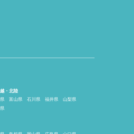
信越・北陸
潟県
富山県
石川県
福井県
山梨県
野県
国