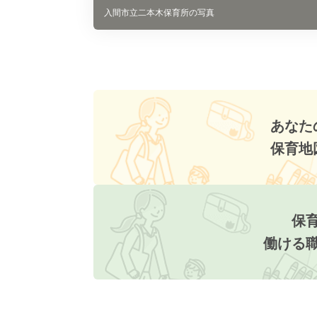
入間市立二本木保育所の写真
あなた
保育地
保
働ける