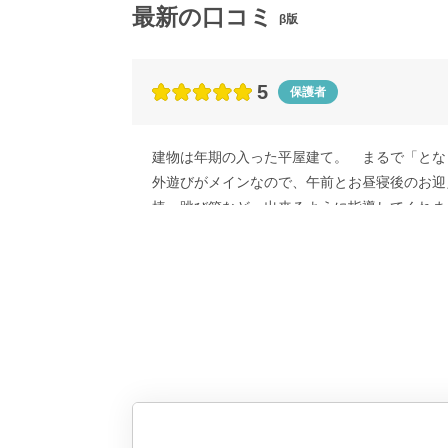
最新の口コミ
β版
5
保護者
建物は年期の入った平屋建て。 まるで「とな
外遊びがメインなので、午前とお昼寝後のお迎
棒、跳び箱など、出来るように指導してくれま
子どもの足で30分はかかるであろう、博物館
また、近くの畑を借りて野菜作りに励んだり、