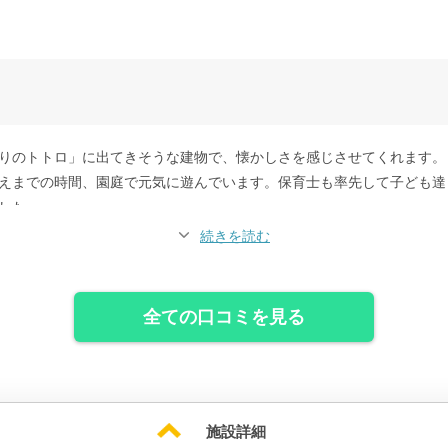
りのトトロ」に出てきそうな建物で、懐かしさを感じさせてくれます。
えまでの時間、園庭で元気に遊んでいます。保育士も率先して子ども達
した。
までお散歩に行くなど、とてもアクティブです。
続きを読む
お米も栽培し、収穫したお米でおにぎりを作るなど、食育にも力をいれ
全ての口コミを見る
施設詳細