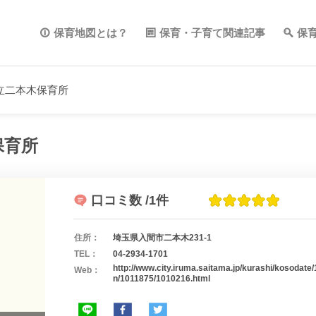
保育地図とは？
保育・子育て関連記事
保
立二本木保育所
保育所
口コミ数
/1件
住所：
埼玉県入間市二本木231-1
TEL：
04-2934-1701
http://www.city.iruma.saitama.jp/kurashi/kosodat
Web：
n/1011875/1010216.html