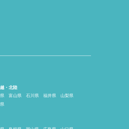
信越・北陸
潟県
富山県
石川県
福井県
山梨県
野県
国