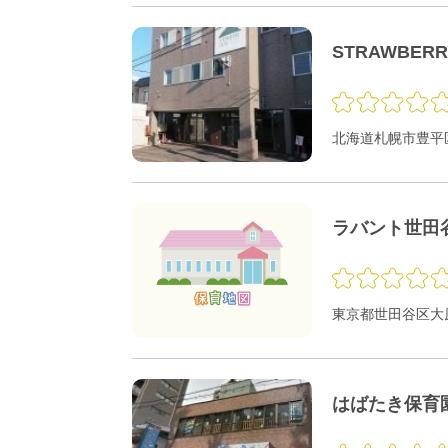
STRAWBER
北海道札幌市豊平区
ラバント世田
東京都世田谷区大原1
はばたき保育