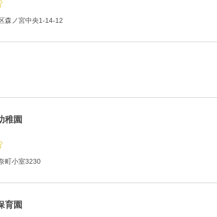
森ノ宮中央1-14-12
幼稚園
町小室3230
保育園