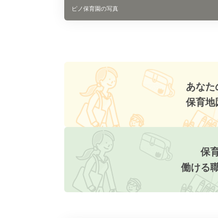
ピノ保育園の写真
あなた
保育地
保
働ける