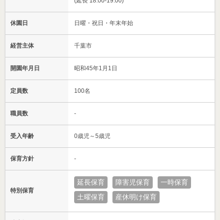
(延長 18:00-19:00)
休園日
日曜・祝日・年末年始
経営主体
千葉市
開園年月日
昭和45年1月1日
定員数
100名
職員数
-
受入年齢
0歳児～5歳児
保育方針
-
延長保育
障害児保育
一時保育
特別保育
土曜保育
産休明け保育