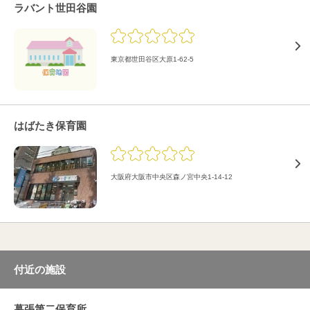
ラバント世田谷園
東京都世田谷区大原1-62-5
はばたき保育園
大阪府大阪市中央区森ノ宮中央1-14-12
付近の施設
幕張第二保育所