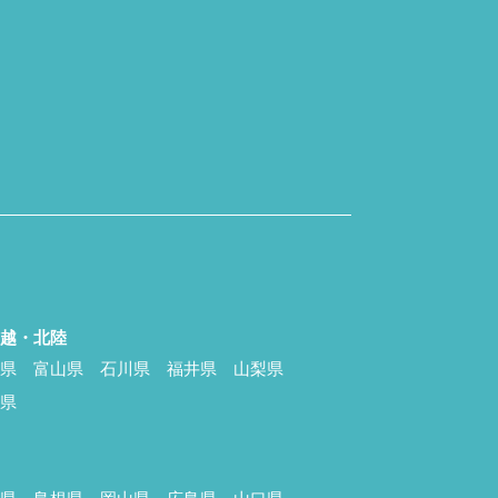
信越・北陸
潟県
富山県
石川県
福井県
山梨県
野県
国