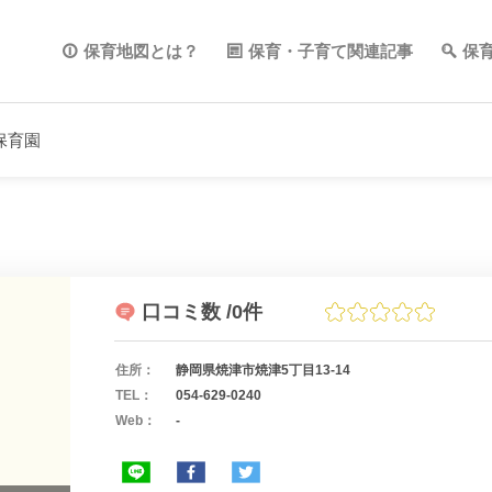
保育地図とは？
保育・子育て関連記事
保
保育園
口コミ数
/0件
住所：
静岡県焼津市焼津5丁目13-14
TEL：
054-629-0240
Web：
-