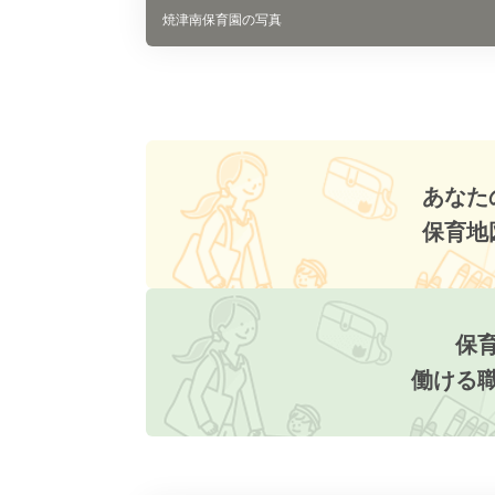
焼津南保育園の写真
あなた
保育地
保
働ける