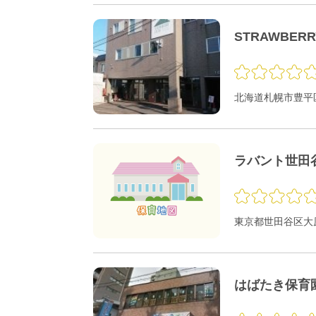
STRAWBER
北海道札幌市豊平区
ラバント世田
東京都世田谷区大原1
はばたき保育