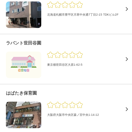
北海道札幌市豊平区月寒中央通7丁目2-15 TDKビル2F
ラバント世田谷園
東京都世田谷区大原1-62-5
はばたき保育園
大阪府大阪市中央区森ノ宮中央1-14-12