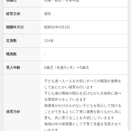
休園日
日曜・祝日・年末年始
経営主体
港区
開園年月日
昭和52年4月1日
定員数
114名
職員数
-
受入年齢
0歳児（生後3ヶ月）〜5歳児
子ども達一人一人を大切にすべての職員が連携を
してあたたかい保育を行います
子ども達が興味や関心を広げながら主体的に遊べ
る環境作りをしていきます
保護者がかけがえのない子どもを安心して預ける
保育方針
ことができるように丁寧に連携を取りながら共に
育ち、共に育てることを大切にしていきます
地域の中の保育園として子育て支援を充実させて
いきます