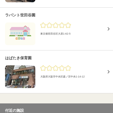
ラバント世田谷園
東京都世田谷区大原1-62-5
はばたき保育園
大阪府大阪市中央区森ノ宮中央1-14-12
付近の施設