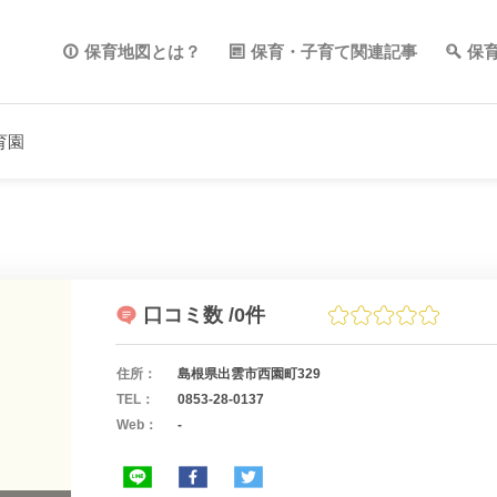
保育地図とは？
保育・子育て関連記事
保
育園
口コミ数
/0件
住所：
島根県出雲市西園町329
TEL：
0853-28-0137
Web：
-