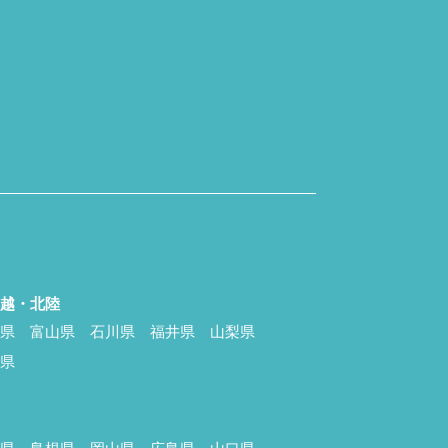
信越・北陸
潟県
富山県
石川県
福井県
山梨県
野県
国