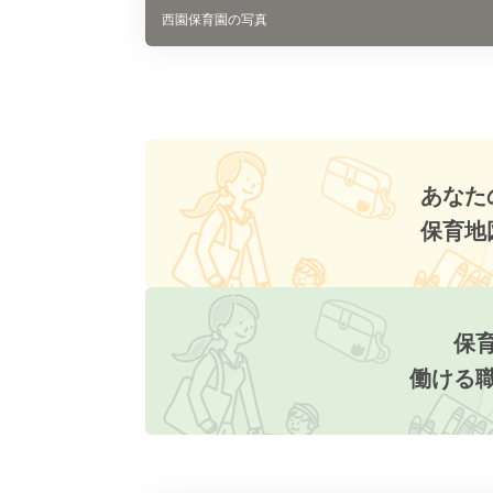
西園保育園の写真
あなた
保育地
保
働ける