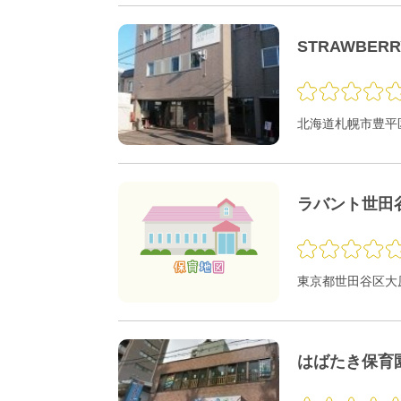
STRAWBER
北海道札幌市豊平区
ラバント世田
東京都世田谷区大原1
はばたき保育