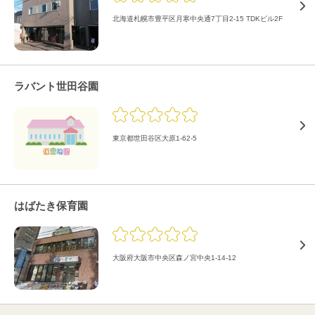
北海道札幌市豊平区月寒中央通7丁目2-15 TDKビル2F
ラバント世田谷園
東京都世田谷区大原1-62-5
はばたき保育園
大阪府大阪市中央区森ノ宮中央1-14-12