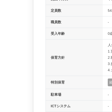
定員数
5
職員数
-
受入年齢
0
人
1
保育方針
2
3
4
特別保育
駐車場
-
ICTシステム
-