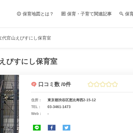
保育地図とは？
保育・子育て関連記事
保
立代官山えびすにし保育室
えびすにし保育室
口コミ数
/0件
住所：
東京都渋谷区恵比寿西2-15-12
TEL：
03-3461-1473
Web：
-