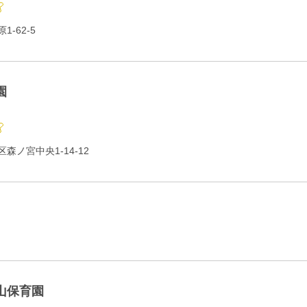
-62-5
園
森ノ宮中央1-14-12
山保育園