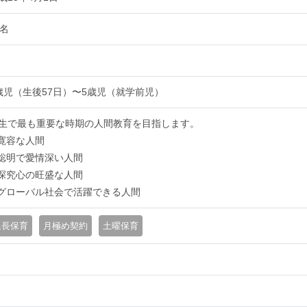
4名
歳児（生後57日）〜5歳児（就学前児）
生で最も重要な時期の人間教育を目指します。
.寛容な人間
.聡明で愛情深い人間
.探究心の旺盛な人間
.グローバル社会で活躍できる人間
延長保育
月極め契約
土曜保育