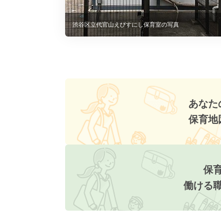
渋谷区立代官山えびすにし保育室の写真
あなた
保育地
保
働ける