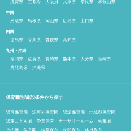
滋賀県
京都府
大阪府
兵庫県
奈良県
和歌山県
中国
鳥取県
島根県
岡山県
広島県
山口県
四国
徳島県
香川県
愛媛県
高知県
九州・沖縄
福岡県
佐賀県
長崎県
熊本県
大分県
宮崎県
鹿児島県
沖縄県
保育種別/施設条件から探す
認可保育園
認可外保育園
認証保育園
地域型保育園
認定こども園
学童保育
ナーサリールーム
幼稚園
その他
保育園
延長保育
夜間保育
休日保育