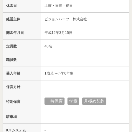
休園日
土曜・日曜・祝日
経営主体
ピジョンハーツ 株式会社
開園年月日
平成12年3月15日
定員数
40名
職員数
-
受入年齢
1歳児〜小学6年生
保育方針
-
一時保育
学童
月極め契約
特別保育
駐車場
-
ICTシステム
-