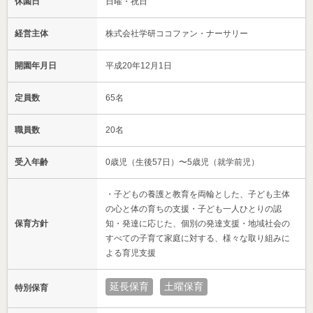
休園日
日曜・祝日
経営主体
株式会社学研ココファン・ナーサリー
開園年月日
平成20年12月1日
定員数
65名
職員数
20名
受入年齢
0歳児（生後57日）〜5歳児（就学前児）
・子どもの養護と教育を両輪とした、子ども主体
の心と体の育ちの支援・子ども一人ひとりの認
保育方針
知・発達に応じた、個別の発達支援・地域社会の
すべての子育て家庭に対する、様々な取り組みに
よる育児支援
延長保育
土曜保育
特別保育