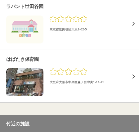
ラバント世田谷園
東京都世田谷区大原1-62-5
はばたき保育園
大阪府大阪市中央区森ノ宮中央1-14-12
付近の施設