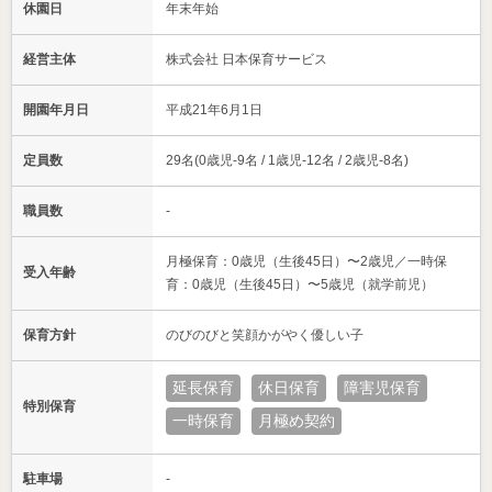
休園日
年末年始
経営主体
株式会社 日本保育サービス
開園年月日
平成21年6月1日
定員数
29名(0歳児-9名 / 1歳児-12名 / 2歳児-8名)
職員数
-
月極保育：0歳児（生後45日）〜2歳児／一時保
受入年齢
育：0歳児（生後45日）〜5歳児（就学前児）
保育方針
のびのびと笑顔かがやく優しい子
延長保育
休日保育
障害児保育
特別保育
一時保育
月極め契約
駐車場
-