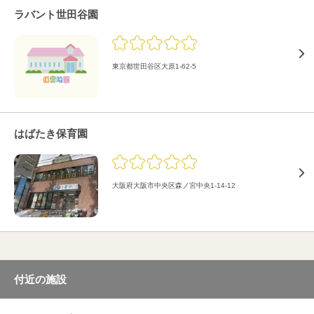
ラバント世田谷園
東京都世田谷区大原1-62-5
はばたき保育園
大阪府大阪市中央区森ノ宮中央1-14-12
付近の施設