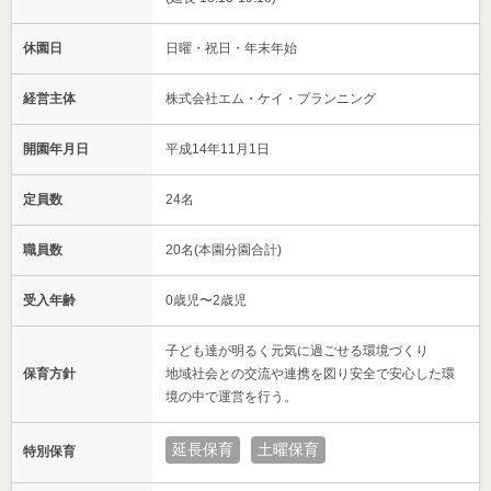
休園日
日曜・祝日・年末年始
経営主体
株式会社エム・ケイ・プランニング
開園年月日
平成14年11月1日
定員数
24名
職員数
20名(本園分園合計)
受入年齢
0歳児〜2歳児
子ども達が明るく元気に過ごせる環境づくり
保育方針
地域社会との交流や連携を図り安全で安心した環
境の中で運営を行う。
延長保育
土曜保育
特別保育