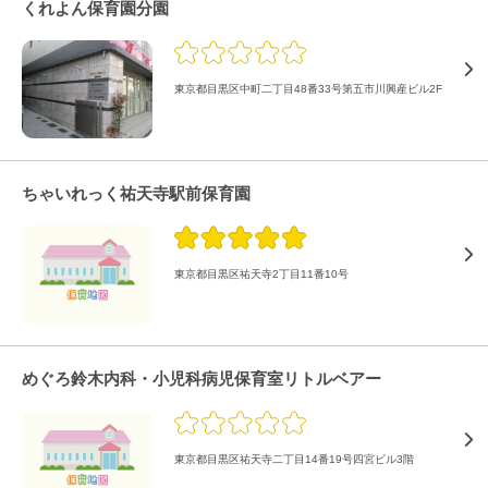
くれよん保育園分園
東京都目黒区中町二丁目48番33号第五市川興産ビル2F
ちゃいれっく祐天寺駅前保育園
東京都目黒区祐天寺2丁目11番10号
めぐろ鈴木内科・小児科病児保育室リトルベアー
東京都目黒区祐天寺二丁目14番19号四宮ビル3階