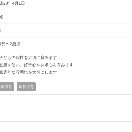
成28年4月1日
9名
名
歳児〜2歳児
子どもの個性を大切に育みます
五感を使い、好奇心や探求心を育みます
家庭的な雰囲気を大切にします
土曜保育
延長保育