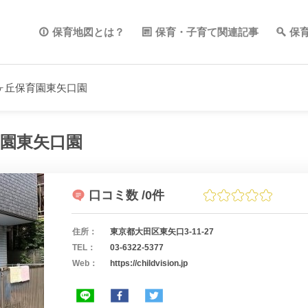
保育地図とは？
保育・子育て関連記事
保
ヶ丘保育園東矢口園
園東矢口園
口コミ数
/0件
住所：
東京都大田区東矢口3-11-27
TEL：
03-6322-5377
Web：
https://childvision.jp