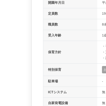
開園年月日
平
定員数
1
職員数
8
受入年齢
1
・
保育方針
・
・
特別保育
駐車場
-
ICTシステム
無
自家発電設備
無