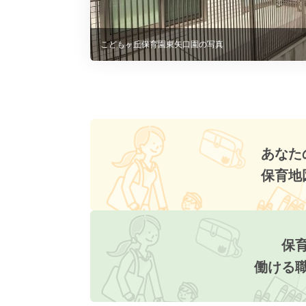
こどもヶ丘保育園東矢口園の写真
あなた
保育地
保
働ける