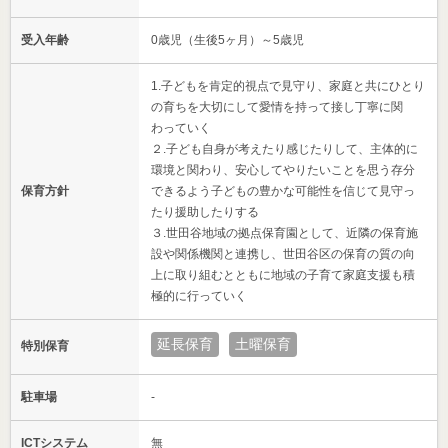
受入年齢
0歳児（生後5ヶ月）～5歳児
1.子どもを肯定的視点で見守り、家庭と共にひとり
の育ちを大切にして愛情を持って接し丁寧に関
わっていく
２.子ども自身が考えたり感じたりして、主体的に
環境と関わり、安心してやりたいことを思う存分
保育方針
できるよう子どもの豊かな可能性を信じて見守っ
たり援助したりする
３.世田谷地域の拠点保育園として、近隣の保育施
設や関係機関と連携し、世田谷区の保育の質の向
上に取り組むとともに地域の子育て家庭支援も積
極的に行っていく
延長保育
土曜保育
特別保育
駐車場
-
ICTシステム
無