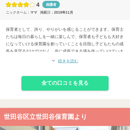
4
保護者
だけではなく、周りをまきこんで楽しんでいただける最高の保育
ニックネーム：
ママ
掲載日：
2019年11月
園です。
保育者として、誇り、やりがいを感じることができます。保育士
たちは毎日の暮らしを一緒に楽しんで、保育者も子どもも大好き
になっていける保育園を創っていくことを目指し子どもたちの成
長を見守るだけではなく、共に成長できる場を作っていけていま
す。嬉しいこと、悲しいこと、つらいことと「保育」を通じて、
続きを読む
さまざまな考え方や価値観も身に着けることのできる成長の場に
したいと思っていて、受け身の姿勢だけではなく、周りをまきこ
んで楽しんでいただけたらと思い楽しむことが最高の保育園で
全ての口コミを見る
す。
世田谷区立世田谷保育園より