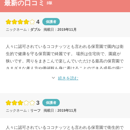
最新の口コミ
β版
4
保護者
ニックネーム：
ダブル
掲載日：
2019年11月
人々に認可されているココナッツとも言われる保育園で園内は衛
生的で健康を守る保育園で綺麗です。 場所は住宅街で、園庭が
狭いです。周りをまきこんで楽しんでいただける最高の保育園で
さまざまな考え方や価値観も身に着けることのできる成長の場に
したいと思い受け身の姿勢だけではないといえますよ。園児一人
続きを読む
ひとりに目が行き届くよう、少人数制で愛情をたっぷり注ぎ、お
子様の成長を見逃しません。一人ひとりの個性をしっかり伸ばし
ていきます。個性を育てる保育をされていますよ。
3
保護者
ニックネーム：
リーフ
掲載日：
2019年11月
人々に認可されているココナッツとも言われる保育園で衛生的で