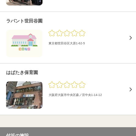
ラバント世田谷園
東京都世田谷区大原1-62-5
はばたき保育園
大阪府大阪市中央区森ノ宮中央1-14-12
付近の施設