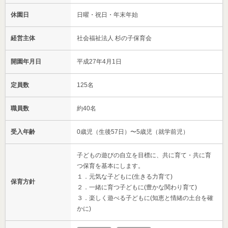
休園日
日曜・祝日・年末年始
経営主体
社会福祉法人 杉の子保育会
開園年月日
平成27年4月1日
定員数
125名
職員数
約40名
受入年齢
0歳児（生後57日）〜5歳児（就学前児）
子どもの遊びの自立を目標に、共に育て・共に育
つ保育を基本にします。
１．元気な子どもに(生きる力育て)
保育方針
２．一緒に育つ子どもに(豊かな関わり育て)
３．楽しく遊べる子どもに(知恵と情緒の土台を確
かに)