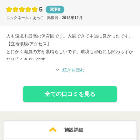
5
保護者
ニックネーム：
あっこ
掲載日：
2018年12月
人も環境も最高の保育園です。入園できて本当に良かったです。
【立地環境/アクセス】
とにかく職員の方が素晴らしいです。環境も都心にも関わらずか
なり広くきれいです。
【先生/教育】
続きを読む
問題に対してもすぐに対応してくれ、親身になってくれます。信
頼できます。
【施設】
全ての口コミを見る
施設はちょっと古いですが、リフォームして快適です。
【園からの情報共有】
2歳までは連絡ノートがあり、3歳からは希望制です。園だよりや
帰りに園の様子をしっかり伝えてくださいます。
【保護者の負担度】
施設詳細
特に負担はないです。