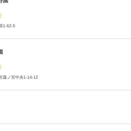
谷園
-62-5
園
森ノ宮中央1-14-12