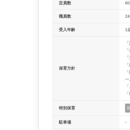
定員数
6
職員数
2
受入年齢
1
「
「
「
「
保育方針
「
一
「
「
特別保育
駐車場
-