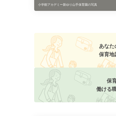
小学館アカデミー新ゆり山手保育園の写真
あなた
保育地
保
働ける