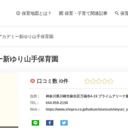
保育地図とは？
保育・子育て関連記事
保
アカデミー新ゆり山手保育園
ー新ゆり山手保育園
口コミ数
/0件
住所：
神奈川県川崎市麻生区万福寺4-19 プライムアリーナ
TEL：
044-959-2156
Web：
https://www.shopro.co.jp/hoiku/shisetsu/shinyuri_