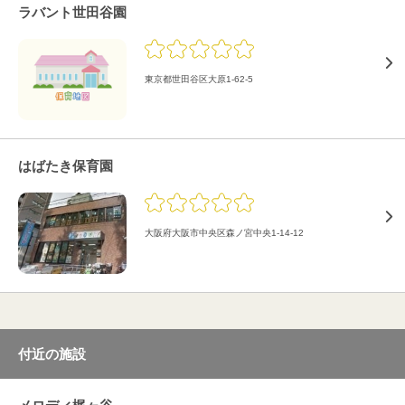
ラバント世田谷園
東京都世田谷区大原1-62-5
はばたき保育園
大阪府大阪市中央区森ノ宮中央1-14-12
付近の施設