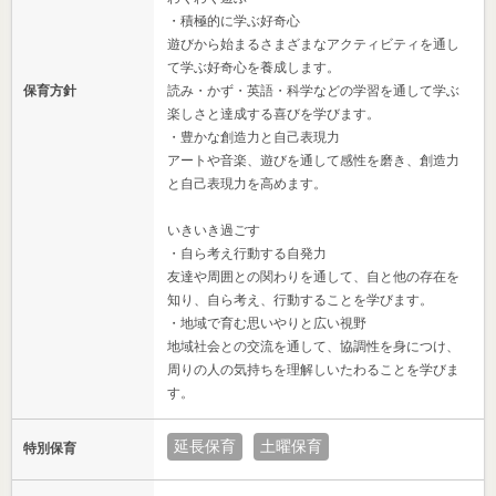
・積極的に学ぶ好奇心
遊びから始まるさまざまなアクティビティを通し
て学ぶ好奇心を養成します。
保育方針
読み・かず・英語・科学などの学習を通して学ぶ
楽しさと達成する喜びを学びます。
・豊かな創造力と自己表現力
アートや音楽、遊びを通して感性を磨き、創造力
と自己表現力を高めます。
いきいき過ごす
・自ら考え行動する自発力
友達や周囲との関わりを通して、自と他の存在を
知り、自ら考え、行動することを学びます。
・地域で育む思いやりと広い視野
地域社会との交流を通して、協調性を身につけ、
周りの人の気持ちを理解しいたわることを学びま
す。
延長保育
土曜保育
特別保育