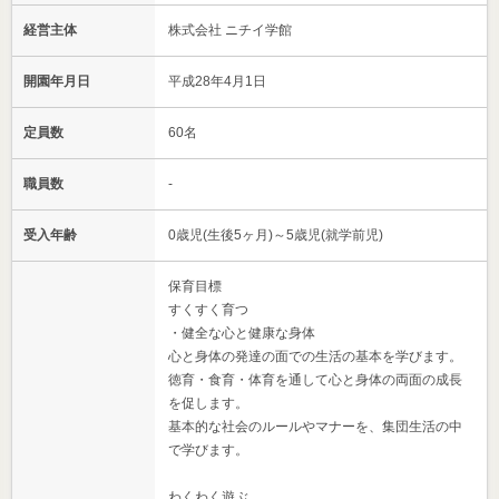
経営主体
株式会社 ニチイ学館
開園年月日
平成28年4月1日
定員数
60名
職員数
-
受入年齢
0歳児(生後5ヶ月)～5歳児(就学前児)
保育目標
すくすく育つ
・健全な心と健康な身体
心と身体の発達の面での生活の基本を学びます。
徳育・食育・体育を通して心と身体の両面の成長
を促します。
基本的な社会のルールやマナーを、集団生活の中
で学びます。
わくわく遊ぶ