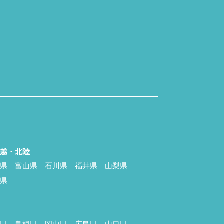
信越・北陸
潟県
富山県
石川県
福井県
山梨県
野県
国