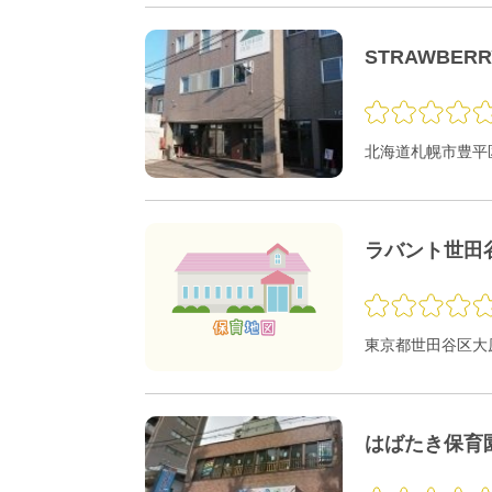
STRAWBER
北海道札幌市豊平区
ラバント世田
東京都世田谷区大原1
はばたき保育