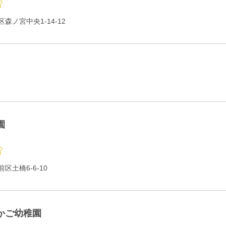
森ノ宮中央1-14-12
園
区土橋6-6-10
かご幼稚園