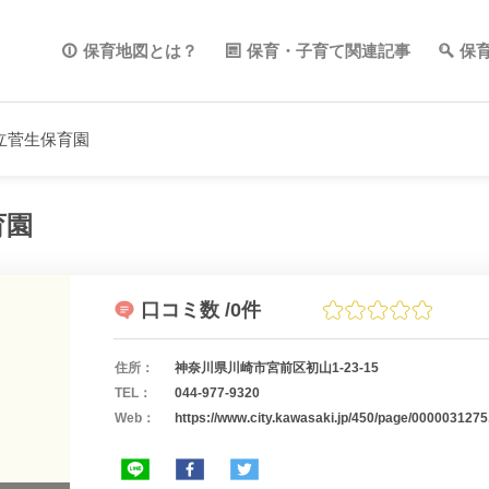
保育地図とは？
保育・子育て関連記事
保
立菅生保育園
育園
口コミ数
/0件
住所：
神奈川県川崎市宮前区初山1-23-15
TEL：
044-977-9320
Web：
https://www.city.kawasaki.jp/450/page/0000031275