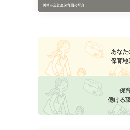
川崎市立菅生保育園の写真
あなた
保育地
保
働ける