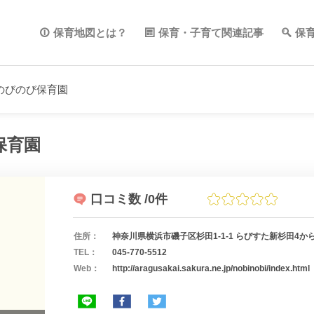
保育地図とは？
保育・子育て関連記事
保
のびのび保育園
保育園
口コミ数
/0件
住所：
神奈川県横浜市磯子区杉田1-1-1 らびすた新杉田4か
TEL：
045-770-5512
Web：
http://aragusakai.sakura.ne.jp/nobinobi/index.html