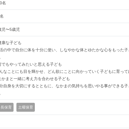
20名
9名
歳児〜5歳児
健康な子ども
活の中で自分に体を十分に使い、しなやかな体とゆたかな心をもった子
。
何でもやってみたいと思える子ども
んなことにも目を輝かせ、どん欲にことに向かっていく子どもに育って
なかまと一緒に考え力を合わせる子ども
分自身を大切にするとともに、なかまの気持ちを思いやる事ができる子
。
延長保育
土曜保育