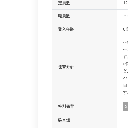
定員数
1
職員数
3
受入年齢
0
○
生
す
○
保育方針
ど
○
自
す
特別保育
駐車場
-