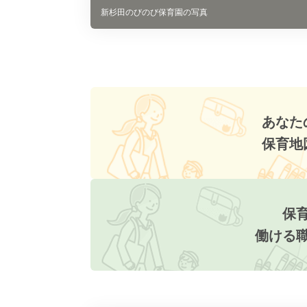
新杉田のびのび保育園の写真
あなた
保育地
保
働ける