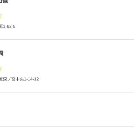
谷園
-62-5
園
森ノ宮中央1-14-12