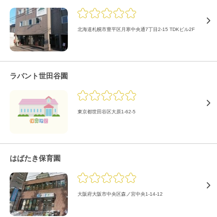
北海道札幌市豊平区月寒中央通7丁目2-15 TDKビル2F
ラバント世田谷園
東京都世田谷区大原1-62-5
はばたき保育園
大阪府大阪市中央区森ノ宮中央1-14-12