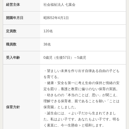
経営主体
社会福祉法人 七葉会
開園年月日
昭和52年4月1日
定員数
120名
職員数
38名
受入年齢
0歳児（生後57日）～5歳児
・望ましい未来を作り出す自律ある自由の子ども
を育てる。
・健康・安全を第一に考え生命の保持と情緒の安
定を図り，養護と教育に偏りのない保育の実践。
・幼きものの「本当のことば、思い」が聞こえ、
理解できる保育者、親であることを願い「ことは
保育方針
保育園」としました。
・誕生会には、＜よい子だから生まれてきまし
た。私はよい子です。あなたもよい子です。明る
く素直に、今一生懸命＞と唱和します。