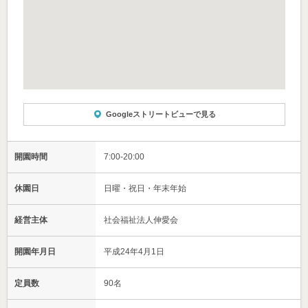
Googleストリートビューで見る
開園時間
7:00-20:00
休園日
日曜・祝日・年末年始
経営主体
社会福祉法人伸愛会
開園年月日
平成24年4月1日
定員数
90名