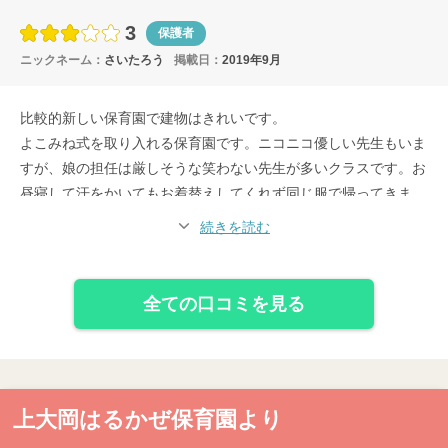
3
保護者
ニックネーム：
さいたろう
掲載日：
2019年9月
比較的新しい保育園で建物はきれいです。
よこみね式を取り入れる保育園です。ニコニコ優しい先生もいま
すが、娘の担任は厳しそうな笑わない先生が多いクラスです。お
昼寝して汗をかいてもお着替えしてくれず同じ服で帰ってきま
す。ちょっと雑なイメージありますが、預かってもらっている以
続きを読む
上親が色々言うと子どもに対する対応が厳しくなるのが怖いの
で、仕方ない、子どもには申し訳ない気持ちです。
全ての口コミを見る
上大岡はるかぜ保育園より