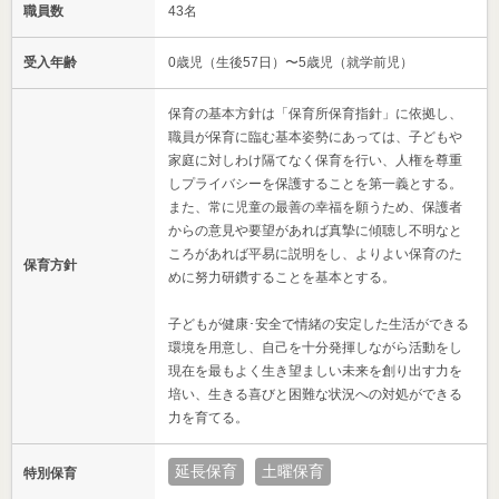
職員数
43名
受入年齢
0歳児（生後57日）〜5歳児（就学前児）
保育の基本方針は「保育所保育指針」に依拠し、
職員が保育に臨む基本姿勢にあっては、子どもや
家庭に対しわけ隔てなく保育を行い、人権を尊重
しプライバシーを保護することを第一義とする。
また、常に児童の最善の幸福を願うため、保護者
からの意見や要望があれば真摯に傾聴し不明なと
ころがあれば平易に説明をし、よりよい保育のた
保育方針
めに努力研鑽することを基本とする。
子どもが健康･安全で情緒の安定した生活ができる
環境を用意し、自己を十分発揮しながら活動をし
現在を最もよく生き望ましい未来を創り出す力を
培い、生きる喜びと困難な状況への対処ができる
力を育てる。
延長保育
土曜保育
特別保育