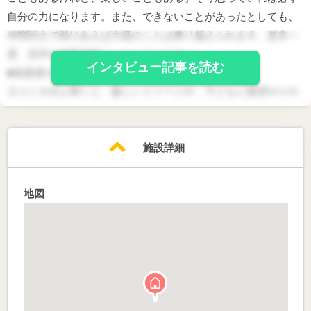
自分の力になります。また、できないことがあったとしても、
仲間同士で助けあえば大抵のことは乗り越えられます。是非一
度、見学や保育体験にいらしてください。
インタビュー記事を読む
■保護者の方へのメッセージ
ヨコミネ式と聞くと、厳しいイメージや、子どもに無理やりや
らせているイメージを持つ方もいらっしゃると思います。です
が、本当のことは、ご自身の目で確かめて頂くしかありませ
ん。まずは色々な園を見学して、子どもにとっても保護者の方
施設詳細
にとっても、いいなと思う園を見つけてください。
地図