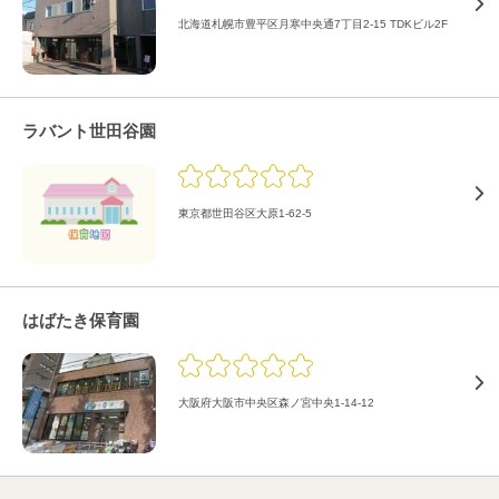
北海道札幌市豊平区月寒中央通7丁目2-15 TDKビル2F
ラバント世田谷園
東京都世田谷区大原1-62-5
はばたき保育園
大阪府大阪市中央区森ノ宮中央1-14-12