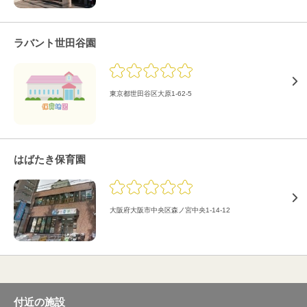
ラバント世田谷園
東京都世田谷区大原1-62-5
はばたき保育園
大阪府大阪市中央区森ノ宮中央1-14-12
付近の施設