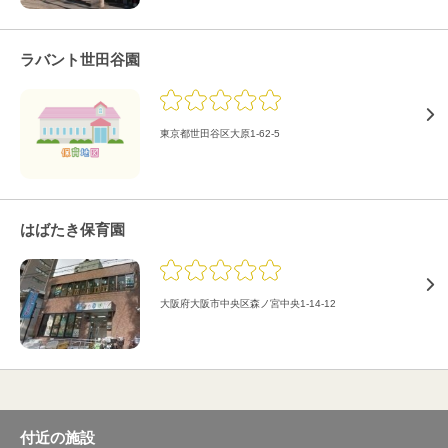
ラバント世田谷園
東京都世田谷区大原1-62-5
はばたき保育園
大阪府大阪市中央区森ノ宮中央1-14-12
付近の施設