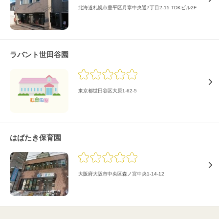
北海道札幌市豊平区月寒中央通7丁目2-15 TDKビル2F
ラバント世田谷園
東京都世田谷区大原1-62-5
はばたき保育園
大阪府大阪市中央区森ノ宮中央1-14-12