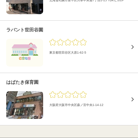
北海道札幌市豊平区月寒中央通7丁目2-15 TDKビル2F
ラバント世田谷園
東京都世田谷区大原1-62-5
はばたき保育園
大阪府大阪市中央区森ノ宮中央1-14-12