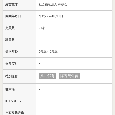
経営主体
社会福祉法人 檸檬会
開園年月日
平成27年10月1日
定員数
27名
職員数
-
受入年齢
0歳児～1歳児
保育方針
-
延長保育
障害児保育
特別保育
駐車場
-
ICTシステム
-
自家発電設備
-