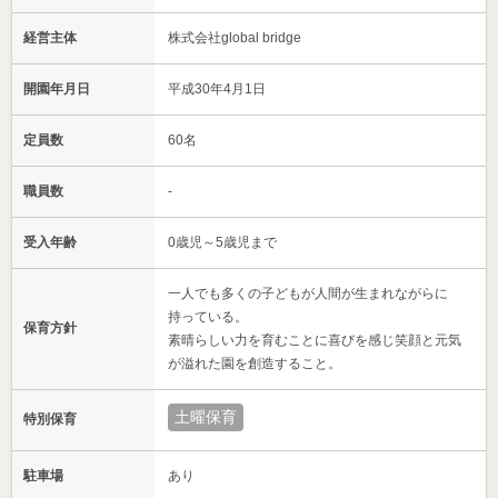
経営主体
株式会社global bridge
開園年月日
平成30年4月1日
定員数
60名
職員数
-
受入年齢
0歳児～5歳児まで
一人でも多くの子どもが人間が生まれながらに
持っている。
保育方針
素晴らしい力を育むことに喜びを感じ笑顔と元気
が溢れた園を創造すること。
土曜保育
特別保育
駐車場
あり