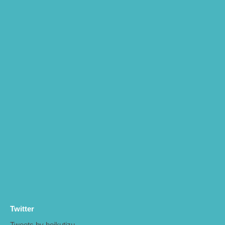
Twitter
Tweets by hoikutizu