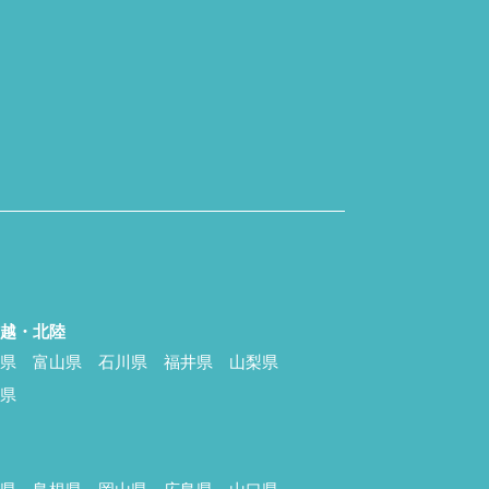
信越・北陸
潟県
富山県
石川県
福井県
山梨県
野県
国