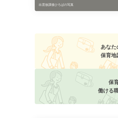
出雲放課後ひろばの写真
あなた
保育地
保
働ける