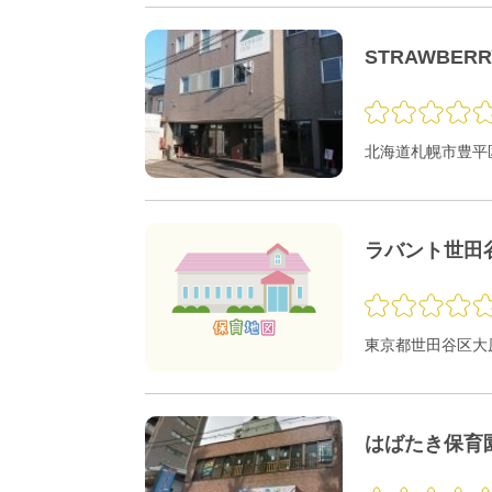
STRAWBER
北海道札幌市豊平区
ラバント世田
東京都世田谷区大原1
はばたき保育