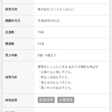
経営主体
株式会社 さくらさくみらい
開園年月日
平成30年4月1日
定員数
76名
職員数
21名
受入年齢
0歳～5歳まで
愛情をたっぷりと注ぎ あわてず個性を伸ばす
「心身ともに強い子ども」
保育方針
「明るく元気な子ども」
「考える力をもつ子ども」
「思いやりのある子ども」
延長保育
土曜保育
特別保育