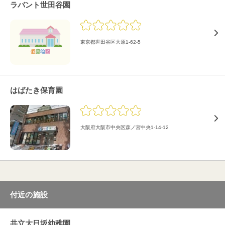
ラバント世田谷園
東京都世田谷区大原1-62-5
はばたき保育園
大阪府大阪市中央区森ノ宮中央1-14-12
付近の施設
共立大日坂幼稚園