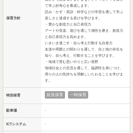
て学ぶ好奇心を養成します。
読み・かず・英語・科学などの学習を通して学ぶ
保育方針
楽しさと達成する喜びを学びます。
・豊かな創造力と自己表現力
アートや音楽、遊びを通して感性を磨き、創造力
と自己表現力を高めます。
いきいき過ごす・自ら考え行動する自発力
友達や周囲との関わりを通して、自と他の存在を
知り、自ら考え、行動することを学びます。
・地域で育む思いやりと広い視野
地域社会との交流を通して、協調性を身につけ、
周りの人の気持ちを理解しいたわることを学びま
す。
延長保育
一時保育
特別保育
駐車場
-
ICTシステム
-