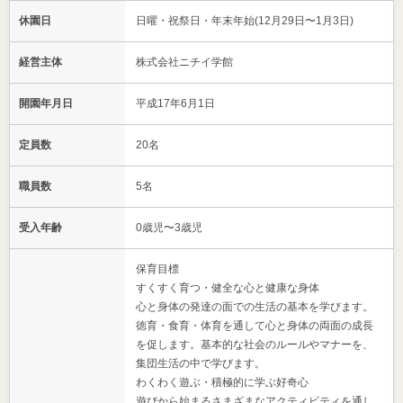
休園日
日曜・祝祭日・年末年始(12月29日〜1月3日)
経営主体
株式会社ニチイ学館
開園年月日
平成17年6月1日
定員数
20名
職員数
5名
受入年齢
0歳児〜3歳児
保育目標
すくすく育つ・健全な心と健康な身体
心と身体の発達の面での生活の基本を学びます。
徳育・食育・体育を通して心と身体の両面の成長
を促します。基本的な社会のルールやマナーを、
集団生活の中で学びます。
わくわく遊ぶ・積極的に学ぶ好奇心
遊びから始まるさまざまなアクティビティを通し