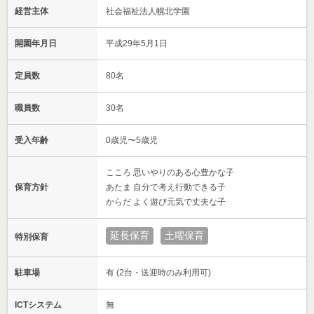
経営主体
社会福祉法人幌北学園
開園年月日
平成29年5月1日
定員数
80名
職員数
30名
受入年齢
0歳児〜5歳児
こころ 思いやりのある心豊かな子
保育方針
あたま 自分で考え行動できる子
からだ よく遊び元気で丈夫な子
延長保育
土曜保育
特別保育
駐車場
有 (2台・送迎時のみ利用可)
ICTシステム
無