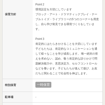
Point 2
環境設定を大切にしています
保育方針
ブロック・アート・ドラマティックプレイ・テー
ブルトイズ・ライブラリーの5つのコーナーを用意
し、自ら学び発見できる環境づくりをしていま
す。
Point 3
肯定的にはたらきかけることを大切にしています
子どもたちは、肯定的なコミュニケーションを通
して様々なことを学び成長します。 唯一絶対の答
えを求めない、認め、敬う肯定的な語りかけで問
題解決能力や、意思決定力、セルフコントロール
などを養います。子どもたちが進んで遊び、お友
だちと関わることで社会性を伸ばします。
一時保育
特別保育
駐車場
-