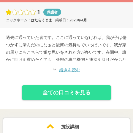
1
保護者
ニックネーム：
はたらくまま
掲載日：
2023年4月
過去に通っていた者です。ここに通っていなければ、我が子は傷
つかずに済んだのになぁと後悔の気持ちでいっぱいです。我が家
の周りにもこちらで嫌な思いをされた方が多いです。在園中、誰
かに助けを求めたくても、外部の専門機関と連携を取りだからな
い園なので八方塞がりになりますよ。
続きを読む
星評価は押さないといけないから星1にしたけど、本当はマイナ
スにも値すると思っています。
全ての口コミを見る
施設詳細