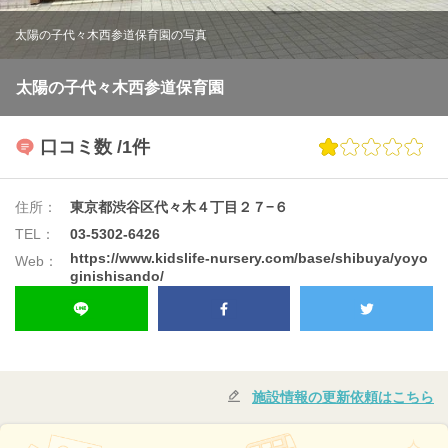
太陽の子代々木西参道保育園の写真
太陽の子代々木西参道保育園
口コミ数
/1件
住所：
東京都渋谷区代々木４丁目２７−６
TEL：
03-5302-6426
https://www.kidslife-nursery.com/base/shibuya/yoyo
Web：
ginishisando/
施設情報の更新依頼はこちら