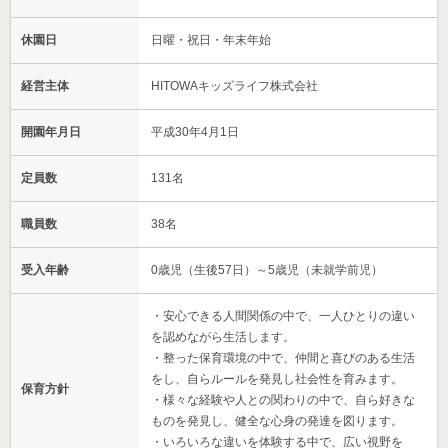
休園日
日曜・祝日・年末年始
経営主体
HITOWAキッズライフ株式会社
開園年月日
平成30年4月1日
定員数
131名
職員数
38名
受入年齢
0歳児（生後57日）～5歳児（未就学前児）
・安心できる人間関係の中で、一人ひとりの違い
を認めながら生活します。
・整った保育環境の中で、仲間と喜びのある生活
をし、自らルールを発見し社会性を育みます。
保育方針
・様々な経験や人との関わりの中で、自ら好きな
ものを発見し、健全な心身の発達を図ります。
・いろいろな違いを体験する中で、広い視野を