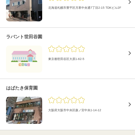
北海道札幌市豊平区月寒中央通7丁目2-15 TDKビル2F
ラバント世田谷園
東京都世田谷区大原1-62-5
はばたき保育園
大阪府大阪市中央区森ノ宮中央1-14-12