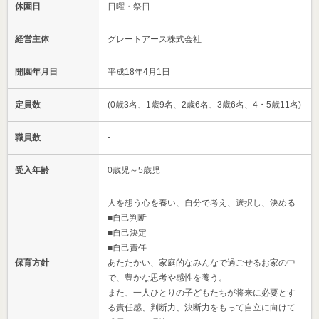
休園日
日曜・祭日
経営主体
グレートアース株式会社
開園年月日
平成18年4月1日
定員数
(0歳3名、1歳9名、2歳6名、3歳6名、4・5歳11名)
職員数
-
受入年齢
0歳児～5歳児
人を想う心を養い、自分で考え、選択し、決める
■自己判断
■自己決定
■自己責任
保育方針
あたたかい、家庭的なみんなで過ごせるお家の中
で、豊かな思考や感性を養う。
また、一人ひとりの子どもたちが将来に必要とす
る責任感、判断力、決断力をもって自立に向けて