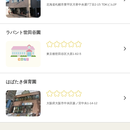
北海道札幌市豊平区月寒中央通7丁目2-15 TDKビル2F
ラバント世田谷園
東京都世田谷区大原1-62-5
はばたき保育園
大阪府大阪市中央区森ノ宮中央1-14-12