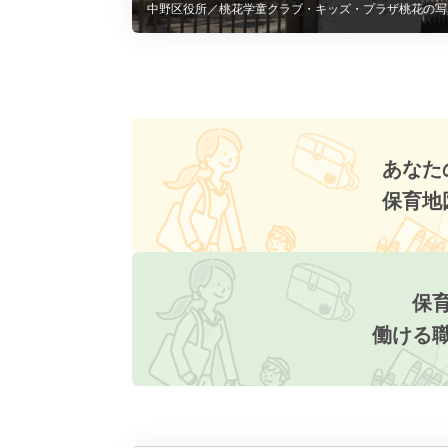
中野区役所／桃花学童クラブ・キッズ・プラザ桃花の写
あなた
保育地
保
働ける