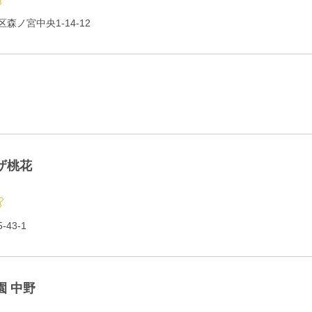
森ノ宮中央1-14-12
ザ桃花
43-1
園 中野