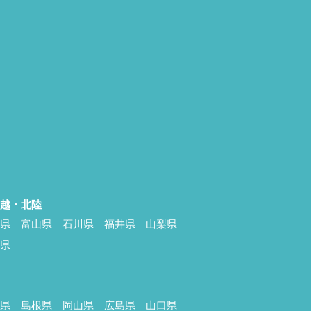
信越・北陸
潟県
富山県
石川県
福井県
山梨県
野県
国
取県
島根県
岡山県
広島県
山口県