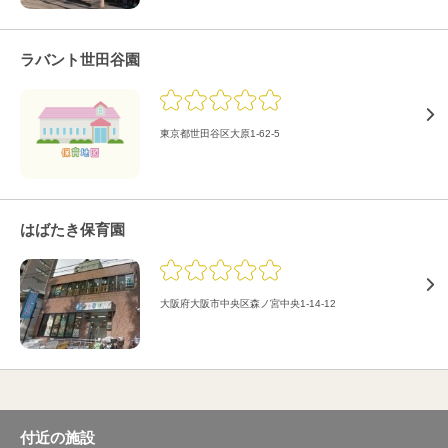
ラバント世田谷園
東京都世田谷区大原1-62-5
はばたき保育園
大阪府大阪市中央区森ノ宮中央1-14-12
付近の施設