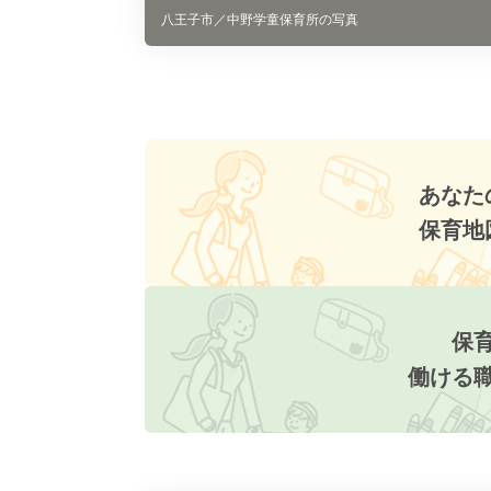
八王子市／中野学童保育所の写真
あなた
保育地
保
働ける