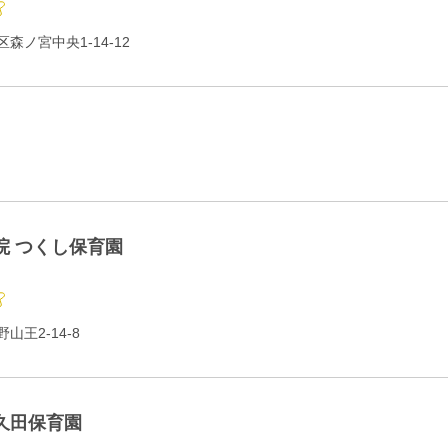
森ノ宮中央1-14-12
院 つくし保育園
王2-14-8
久田保育園