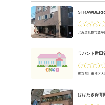
STRAWBER
北海道札幌市豊平区
ラバント世田
東京都世田谷区大原1
はばたき保育