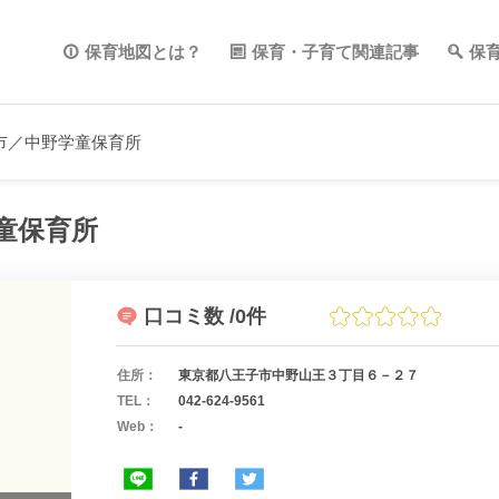
保育地図とは？
保育・子育て関連記事
保
市／中野学童保育所
童保育所
口コミ数
/0件
住所：
東京都八王子市中野山王３丁目６－２７
TEL：
042-624-9561
Web：
-