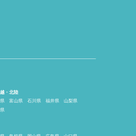
信越・北陸
潟県
富山県
石川県
福井県
山梨県
野県
国