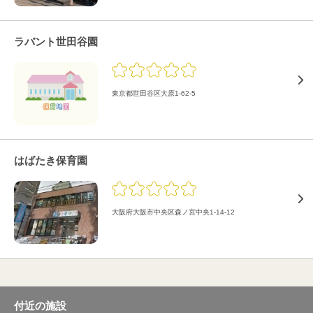
ラバント世田谷園
東京都世田谷区大原1-62-5
はばたき保育園
大阪府大阪市中央区森ノ宮中央1-14-12
付近の施設