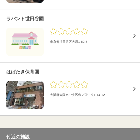
ラバント世田谷園
東京都世田谷区大原1-62-5
はばたき保育園
大阪府大阪市中央区森ノ宮中央1-14-12
付近の施設