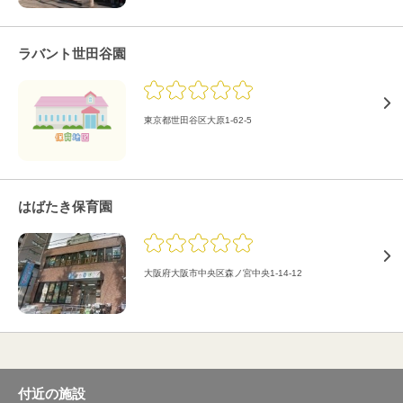
ラバント世田谷園
東京都世田谷区大原1-62-5
はばたき保育園
大阪府大阪市中央区森ノ宮中央1-14-12
付近の施設