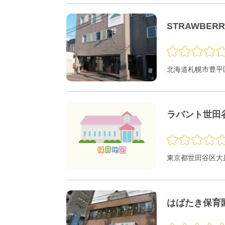
STRAWBER
北海道札幌市豊平区
ラバント世田
東京都世田谷区大原1
はばたき保育