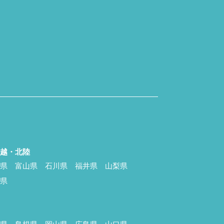
信越・北陸
潟県
富山県
石川県
福井県
山梨県
野県
国