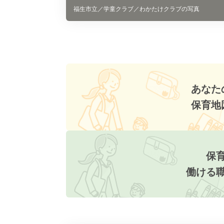
福生市立／学童クラブ／わかたけクラブの写真
あなた
保育地
保
働ける