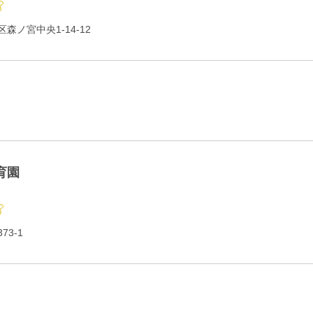
森ノ宮中央1-14-12
育園
3-1