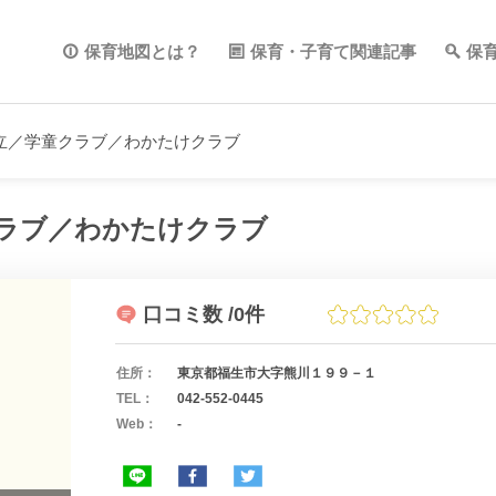
保育地図とは？
保育・子育て関連記事
保
立／学童クラブ／わかたけクラブ
ラブ／わかたけクラブ
口コミ数
/0件
住所：
東京都福生市大字熊川１９９－１
TEL：
042-552-0445
Web：
-