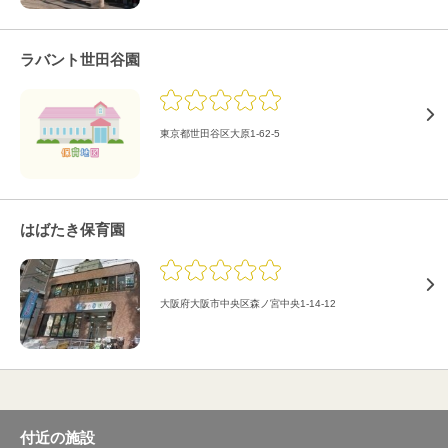
ラバント世田谷園
東京都世田谷区大原1-62-5
はばたき保育園
大阪府大阪市中央区森ノ宮中央1-14-12
付近の施設