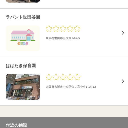
ラバント世田谷園
東京都世田谷区大原1-62-5
はばたき保育園
大阪府大阪市中央区森ノ宮中央1-14-12
付近の施設