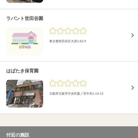
ラバント世田谷園
東京都世田谷区大原1-62-5
はばたき保育園
大阪府大阪市中央区森ノ宮中央1-14-12
付近の施設