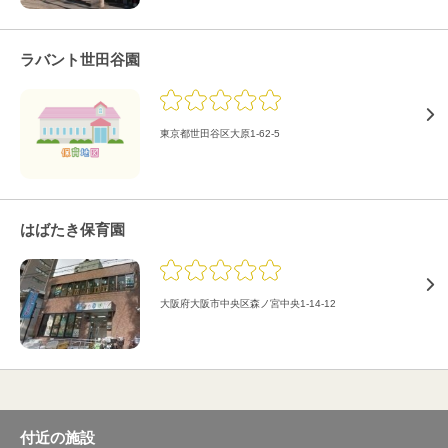
ラバント世田谷園
東京都世田谷区大原1-62-5
はばたき保育園
大阪府大阪市中央区森ノ宮中央1-14-12
付近の施設