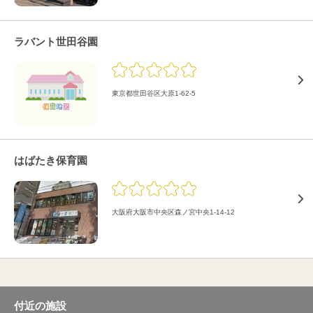
ラバント世田谷園
東京都世田谷区大原1-62-5
はばたき保育園
大阪府大阪市中央区森ノ宮中央1-14-12
付近の施設