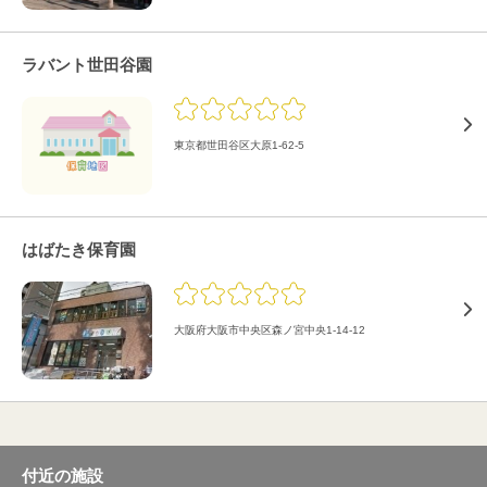
ラバント世田谷園
東京都世田谷区大原1-62-5
はばたき保育園
大阪府大阪市中央区森ノ宮中央1-14-12
付近の施設